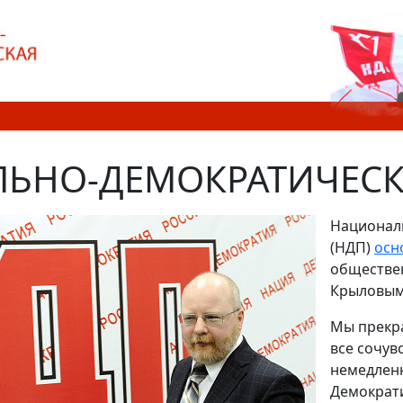
ЬНО-ДЕМОКРАТИЧЕСК
Национал
(НДП)
осн
обществе
Крыловым 
Мы прекра
все сочув
немедленн
Демократ