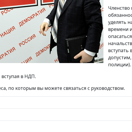
Членство 
обязаннос
уделять н
времени и
опасаться
начальств
вступать 
допустим,
полиции).
 вступая в НДП.
са, по которым вы можете связаться с руководством.